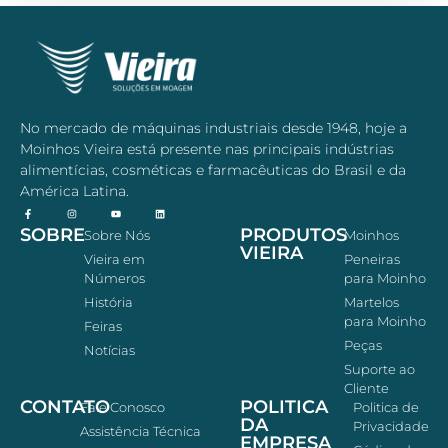
No mercado de máquinas industriais desde 1948, hoje a
Moinhos Vieira está presente nas principais indústrias
alimentícias, cosméticas e farmacêuticas do Brasil e da
América Latina.
SOBRE
PRODUTOS
Sobre Nós
Moinhos
VIEIRA
Vieira em
Peneiras
Números
para Moinho
História
Martelos
para Moinho
Feiras
Peças
Notícias
Suporte ao
Cliente
CONTATO
POLITICA
Fale Conosco
Politica de
DA
Privacidade
Assistência Técnica
EMPRESA