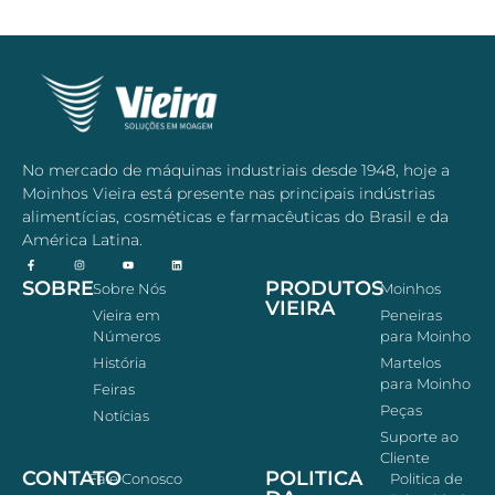
No mercado de máquinas industriais desde 1948, hoje a
Moinhos Vieira está presente nas principais indústrias
alimentícias, cosméticas e farmacêuticas do Brasil e da
América Latina.
SOBRE
PRODUTOS
Sobre Nós
Moinhos
VIEIRA
Vieira em
Peneiras
Números
para Moinho
História
Martelos
para Moinho
Feiras
Peças
Notícias
Suporte ao
Cliente
CONTATO
POLITICA
Fale Conosco
Politica de