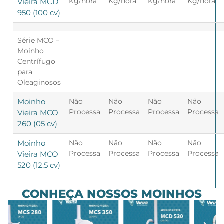
Kg/hora
Kg/hora
Kg/hora
Kg/hora
Vieira MCD
950 (100 cv)
Série MCO –
Moinho
Centrífugo
para
Oleaginosos
Moinho
Não
Não
Não
Não
Processa
Processa
Processa
Processa
Vieira MCO
260 (05 cv)
Moinho
Não
Não
Não
Não
Processa
Processa
Processa
Processa
Vieira MCO
520 (12.5 cv)
CONHEÇA NOSSOS MOINHOS