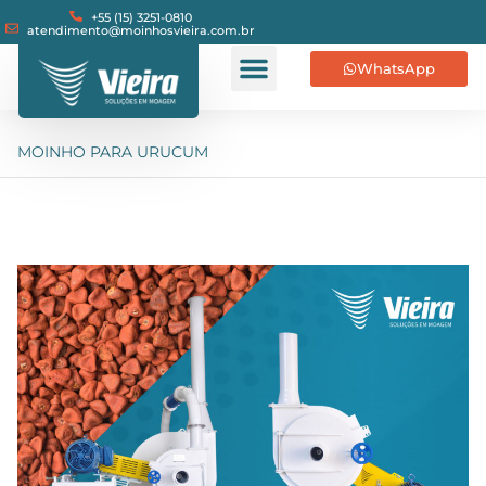
+55 (15) 3251-0810
atendimento@moinhosvieira.com.br
WhatsApp
MOINHO PARA URUCUM