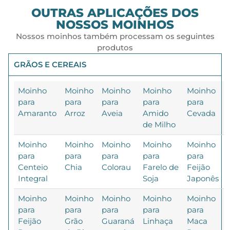
OUTRAS APLICAÇÕES DOS
NOSSOS MOINHOS
Nossos moinhos também processam os seguintes
produtos
GRÃOS E CEREAIS
Moinho
Moinho
Moinho
Moinho
Moinho
para
para
para
para
para
Amaranto
Arroz
Aveia
Amido
Cevada
de Milho
Moinho
Moinho
Moinho
Moinho
Moinho
para
para
para
para
para
Centeio
Chia
Colorau
Farelo de
Feijão
Integral
Soja
Japonês
Moinho
Moinho
Moinho
Moinho
Moinho
para
para
para
para
para
Feijão
Grão
Guaraná
Linhaça
Maca