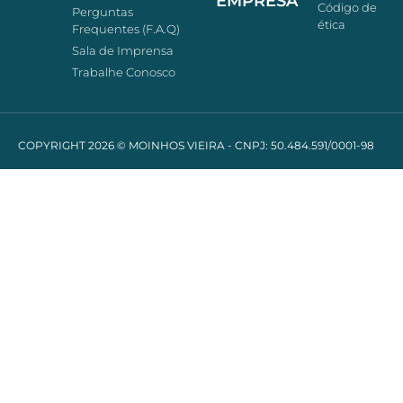
EMPRESA
Código de
Perguntas
ética
Frequentes (F.A.Q)
Sala de Imprensa
Trabalhe Conosco
COPYRIGHT 2026 © MOINHOS VIEIRA - CNPJ: 50.484.591/0001-98