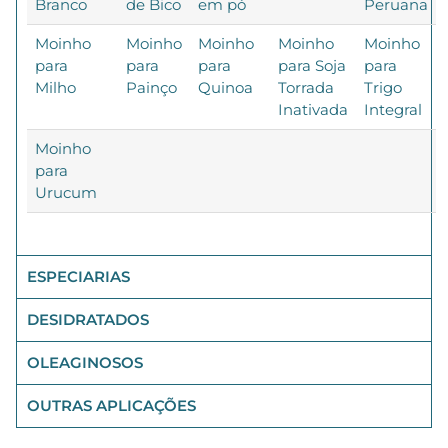
Branco
de Bico
em pó
Peruana
Moinho
Moinho
Moinho
Moinho
Moinho
para
para
para
para Soja
para
Milho
Painço
Quinoa
Torrada
Trigo
Inativada
Integral
Moinho
para
Urucum
ESPECIARIAS
DESIDRATADOS
OLEAGINOSOS
OUTRAS APLICAÇÕES