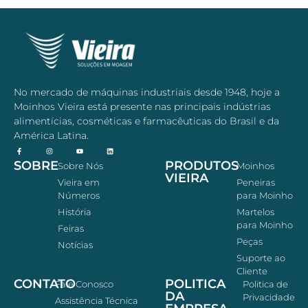
No mercado de máquinas industriais desde 1948, hoje a
Moinhos Vieira está presente nas principais indústrias
alimentícias, cosméticas e farmacêuticas do Brasil e da
América Latina.
SOBRE
PRODUTOS
Sobre Nós
Moinhos
VIEIRA
Vieira em
Peneiras
Números
para Moinho
História
Martelos
para Moinho
Feiras
Peças
Notícias
Suporte ao
Cliente
CONTATO
POLITICA
Fale Conosco
Politica de
DA
Privacidade
Assistência Técnica