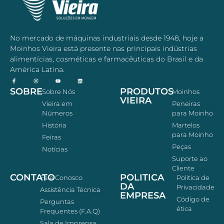
No mercado de máquinas industriais desde 1948, hoje a
Moinhos Vieira está presente nas principais indústrias
alimentícias, cosméticas e farmacêuticas do Brasil e da
América Latina.
SOBRE
PRODUTOS
Sobre Nós
Moinhos
VIEIRA
Vieira em
Peneiras
Números
para Moinho
História
Martelos
para Moinho
Feiras
Peças
Notícias
Suporte ao
Cliente
CONTATO
POLITICA
Fale Conosco
Politica de
DA
Privacidade
Assistência Técnica
EMPRESA
Código de
Perguntas
ética
Frequentes (F.A.Q)
Sala de Imprensa