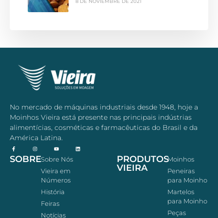
8 DE NOVIEMBRE DE 2021
No mercado de máquinas industriais desde 1948, hoje a
Moinhos Vieira está presente nas principais indústrias
alimentícias, cosméticas e farmacêuticas do Brasil e da
América Latina.
SOBRE
PRODUTOS
Sobre Nós
Moinhos
VIEIRA
Vieira em
Peneiras
Números
para Moinho
História
Martelos
para Moinho
Feiras
Peças
Notícias