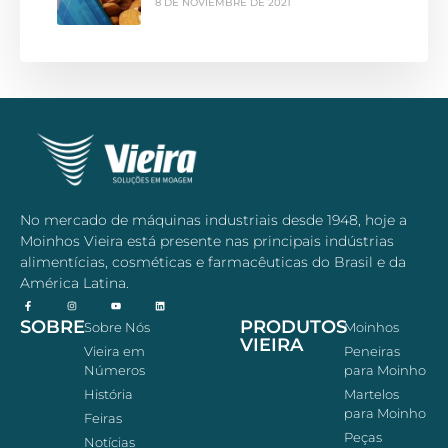
8 DE NOVIEMBRE DE 2021
No mercado de máquinas industriais desde 1948, hoje a
Moinhos Vieira está presente nas principais indústrias
alimentícias, cosméticas e farmacêuticas do Brasil e da
América Latina.
SOBRE
PRODUTOS
Sobre Nós
Moinhos
VIEIRA
Vieira em
Peneiras
Números
para Moinho
História
Martelos
para Moinho
Feiras
Peças
Notícias