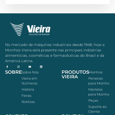
No mercado de máquinas industriais desde 1948, hoje a
Moinhos Vieira está presente nas principais indústrias
alimentícias, cosméticas e farmacêuticas do Brasil e da
América Latina.
SOBRE
PRODUTOS
Sobre Nós
Moinhos
VIEIRA
Vieira em
Peneiras
Números
para Moinho
História
Martelos
para Moinho
Feiras
Peças
Notícias
Suporte ao
Cliente