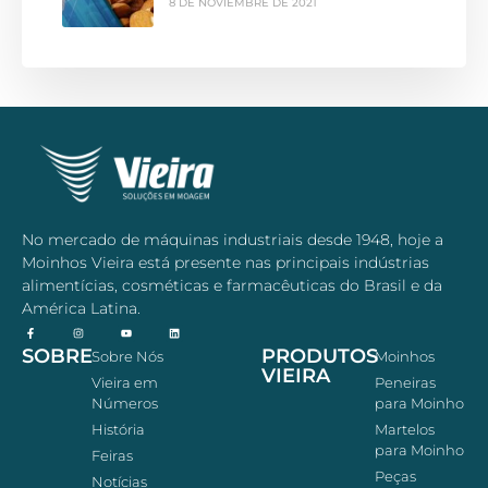
8 DE NOVIEMBRE DE 2021
No mercado de máquinas industriais desde 1948, hoje a
Moinhos Vieira está presente nas principais indústrias
alimentícias, cosméticas e farmacêuticas do Brasil e da
América Latina.
SOBRE
PRODUTOS
Sobre Nós
Moinhos
VIEIRA
Vieira em
Peneiras
Números
para Moinho
História
Martelos
para Moinho
Feiras
Peças
Notícias