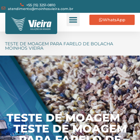
+55 (15) 3251-0810
atendimento@moinhosvieira.com.br
WhatsApp
TESTE DE MOAGEM PARA FARELO DE BOLACHA
MOINHOS VIEIRA
TESTE DE MOAGEM
TESTE DE MOAGEM
PARA FARELO DE