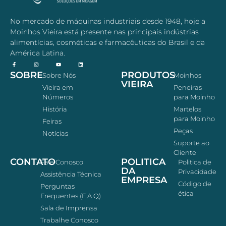
No mercado de máquinas industriais desde 1948, hoje a
Moinhos Vieira está presente nas principais indústrias
alimentícias, cosméticas e farmacêuticas do Brasil e da
América Latina.
SOBRE
PRODUTOS
Sobre Nós
Moinhos
VIEIRA
Vieira em
Peneiras
Números
para Moinho
História
Martelos
para Moinho
Feiras
Peças
Notícias
Suporte ao
Cliente
CONTATO
POLITICA
Fale Conosco
Politica de
DA
Privacidade
Assistência Técnica
EMPRESA
Código de
Perguntas
ética
Frequentes (F.A.Q)
Sala de Imprensa
Trabalhe Conosco