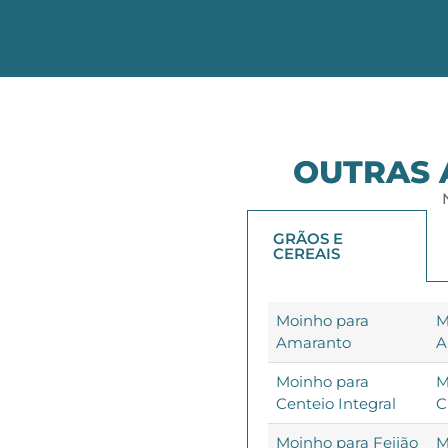
OUTRAS 
GRÃOS E
CEREAIS
Moinho para
M
Amaranto
A
Moinho para
M
Centeio Integral
C
Moinho para Feijão
M