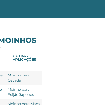
 MOINHOS
s
S
OUTRAS
APLICAÇÕES
de
Moinho para
Cevada
de
Moinho para
Feijão Japonês
Moinho para Maca