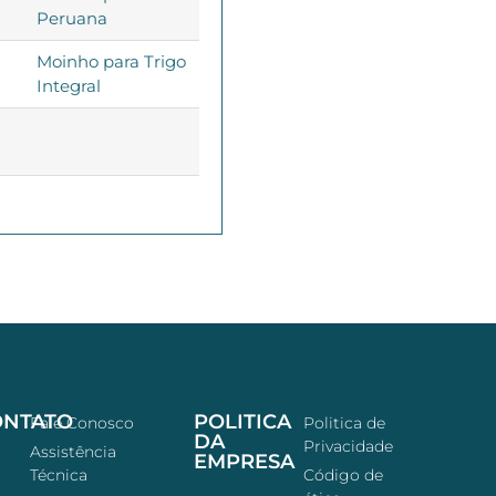
Peruana
Moinho para Trigo
Integral
ONTATO
POLITICA
Fale Conosco
Politica de
DA
Privacidade
Assistência
EMPRESA
Técnica
Código de