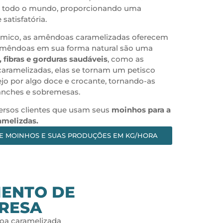
m todo o mundo, proporcionando uma
satisfatória.
ômico, as amêndoas caramelizadas oferecem
s amêndoas em sua forma natural são uma
, fibras e gorduras saudáveis
, como as
aramelizadas, elas se tornam um petisco
sejo por algo doce e crocante, tornando-as
anches e sobremesas.
ersos clientes que usam seus
moinhos para a
melizdas.
E MOINHOS E SUAS PRODUÇÕES EM KG/HORA
MENTO DE
RESA
oa caramelizada