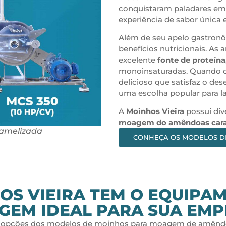
conquistaram paladares e
experiência de sabor única e 
Além de seu apelo gastron
benefícios nutricionais. A
excelente
fonte de proteína
monoinsaturadas. Quando c
delicioso que satisfaz o de
uma escolha popular para l
A
Moinhos Vieira
possui div
moagem do amêndoas cara
amelizada
CONHEÇA OS MODELOS D
OS VIEIRA TEM O EQUIPA
GEM IDEAL PARA SUA EMP
s opções dos modelos de moinhos para moagem de amênd