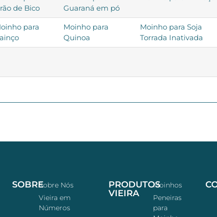
rão de Bico
Guaraná em pó
oinho para
Moinho para
Moinho para Soja
ainço
Quinoa
Torrada Inativada
SOBRE
PRODUTOS
C
Sobre Nós
Moinhos
VIEIRA
Vieira em
Peneiras
Números
para