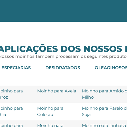
APLICAÇÕES DOS NOSSOS
Nossos moinhos também processam os seguintes produto
ESPECIARIAS
DESIDRATADOS
OLEAGINOSO
oinho para
Moinho para Aveia
Moinho para Amido 
rroz
Milho
oinho para
Moinho para
Moinho para Farelo 
hia
Colorau
Soja
oinho para
Moinho para
Moinho para Linhaça