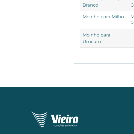
Branco
G
Moinho para Milho
M
P
Moinho para
Urucum