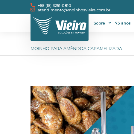
+55 (15) 3251-0810
atendimento@moinhosvieira.com.br
Sobre
75 anos
MOINHO PARA AMÊNDOA CARAMELIZADA