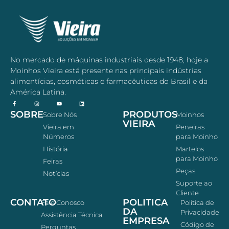
No mercado de máquinas industriais desde 1948, hoje a
Moinhos Vieira está presente nas principais indústrias
alimentícias, cosméticas e farmacêuticas do Brasil e da
América Latina.
SOBRE
PRODUTOS
Sobre Nós
Moinhos
VIEIRA
Vieira em
Peneiras
Números
para Moinho
História
Martelos
para Moinho
Feiras
Peças
Notícias
Suporte ao
Cliente
CONTATO
POLITICA
Fale Conosco
Politica de
DA
Privacidade
Assistência Técnica
EMPRESA
Código de
Perguntas