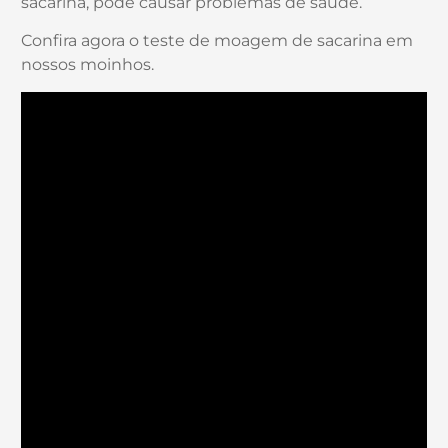
sacarina, pode causar problemas de saúde.
Confira agora o teste de moagem de sacarina em
nossos moinhos.