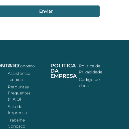
Enviar
ONTATO
POLITICA
Fale Conosco
Politica de
DA
Privacidade
Assistência
EMPRESA
Técnica
Código de
ética
Perguntas
Frequentes
(F.A.Q)
Sala de
Imprensa
Trabalhe
Conosco