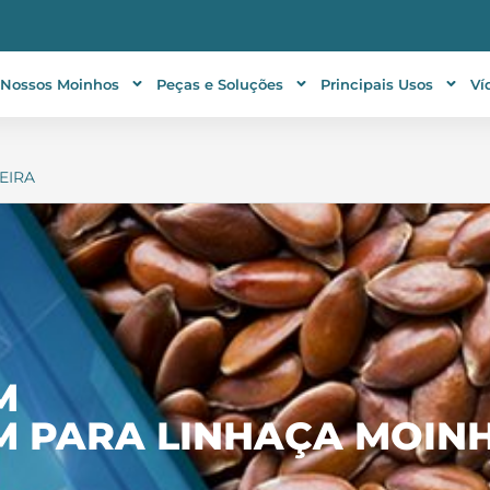
Nossos Moinhos
Peças e Soluções
Principais Usos
Ví
EIRA
M
M PARA LINHAÇA MOINH