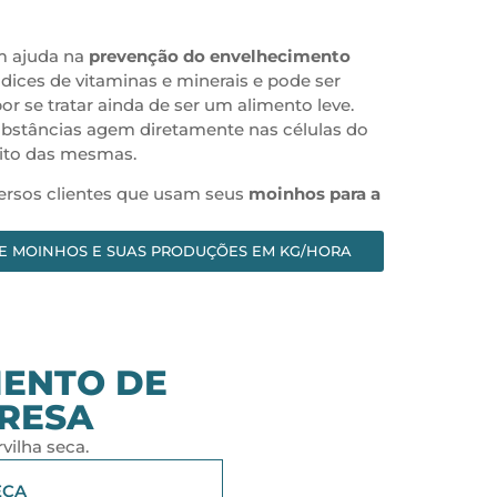
 ajuda na
prevenção do envelhecimento
índices de vitaminas e minerais e pode ser
por se tratar ainda de ser um alimento leve.
ubstâncias agem diretamente nas células do
eito das mesmas.
ersos clientes que usam seus
moinhos para a
E MOINHOS E SUAS PRODUÇÕES EM KG/HORA
MENTO DE
RESA
ilha seca.
ECA