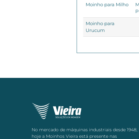
Moinho para Milho
M
P
Moinho para
Urucum
No mercado de máquinas industriais desde 1948,
hoje a Moinhos Vieira está presente nas