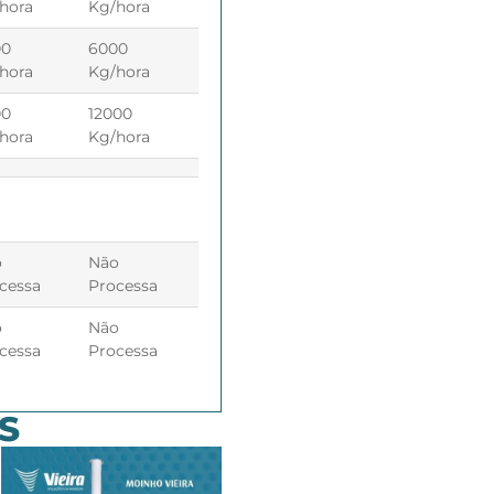
hora
Kg/hora
00
6000
hora
Kg/hora
00
12000
hora
Kg/hora
o
Não
cessa
Processa
o
Não
cessa
Processa
S