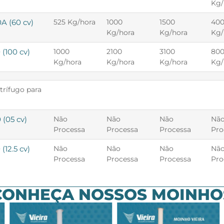
Kg/
A (60 cv)
525 Kg/hora
1000
1500
40
Kg/hora
Kg/hora
Kg/
(100 cv)
1000
2100
3100
80
Kg/hora
Kg/hora
Kg/hora
Kg/
trífugo para
(05 cv)
Não
Não
Não
Nã
Processa
Processa
Processa
Pro
(12.5 cv)
Não
Não
Não
Nã
Processa
Processa
Processa
Pro
CONHEÇA NOSSOS MOINHO