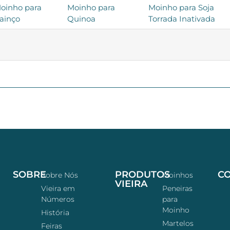
oinho para
Moinho para
Moinho para Soja
ainço
Quinoa
Torrada Inativada
SOBRE
PRODUTOS
C
Sobre Nós
Moinhos
VIEIRA
Vieira em
Peneiras
Números
para
Moinho
História
Martelos
Feiras