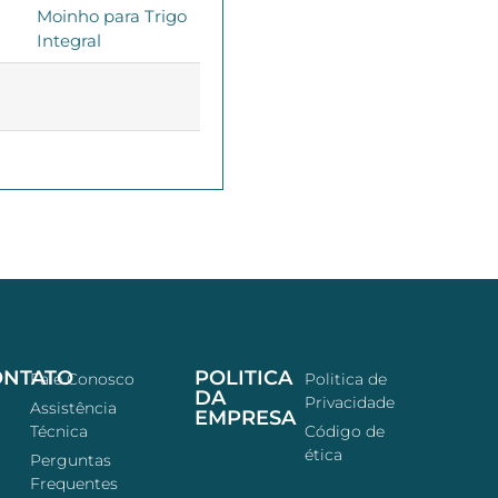
Moinho para Trigo
Integral
ONTATO
POLITICA
Fale Conosco
Politica de
DA
Privacidade
Assistência
EMPRESA
Técnica
Código de
ética
Perguntas
Frequentes