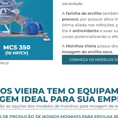
saciedade.
A
farinha de ervilha
também
precoce
, por possuir altos 
ótima aliada nas refeições, 
Ela é
antioxidante
e suas s
corpo potencializando o ef
A
Moinhos Vieira
possui div
moagem da ervilha seca.
CONHEÇA OS MODELOS D
Seca
OS VIEIRA TEM O EQUIPA
GEM IDEAL PARA SUA EMP
tão as opções dos modelos de moinhos para moagem de erv
S DE PRODUÇÃO DE NOSSOS MOINHOS PARA ERVILHA S