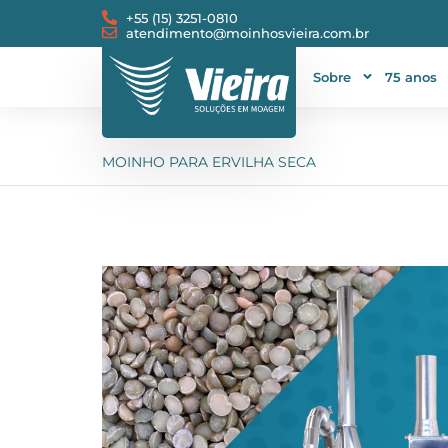
+55 (15) 3251-0810
atendimento@moinhosvieira.com.br
Sobre
75 anos
MOINHO PARA ERVILHA SECA