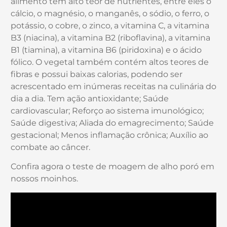
alimento tem alto teor de nutrientes, entre eles o
cálcio, o magnésio, o manganês, o sódio, o ferro, o
potássio, o cobre, o zinco, a vitamina C, a vitamina
B3 (niacina), a vitamina B2 (riboflavina), a vitamina
B1 (tiamina), a vitamina B6 (piridoxina) e o ácido
fólico. O vegetal também contém altos teores de
fibras e possui baixas calorias, podendo ser
acrescentado em inúmeras receitas na culinária do
dia a dia. Tem ação antioxidante; Saúde
cardiovascular; Reforço ao sistema imunológico;
Saúde digestiva; Aliada do emagrecimento; Saúde
gestacional; Menos inflamação crônica; Auxílio ao
combate ao câncer.
Confira agora o teste de moagem de alho poró em
nossos moinhos.