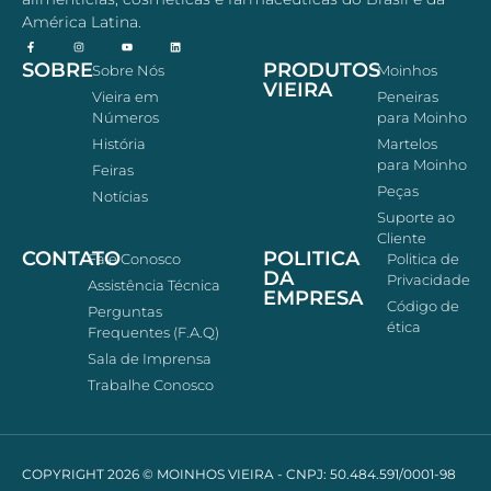
América Latina.
SOBRE
PRODUTOS
Sobre Nós
Moinhos
VIEIRA
Vieira em
Peneiras
Números
para Moinho
História
Martelos
para Moinho
Feiras
Peças
Notícias
Suporte ao
Cliente
CONTATO
POLITICA
Fale Conosco
Politica de
DA
Privacidade
Assistência Técnica
EMPRESA
Código de
Perguntas
ética
Frequentes (F.A.Q)
Sala de Imprensa
Trabalhe Conosco
COPYRIGHT 2026 © MOINHOS VIEIRA - CNPJ: 50.484.591/0001-98