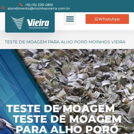
+55 (15) 3251-0810
atendimento@moinhosvieira.com.br
WhatsApp
TESTE DE MOAGEM PARA ALHO PORÓ MOINHOS VIEIRA
TESTE DE MOAGEM
TESTE DE MOAGEM
PARA ALHO PORÓ