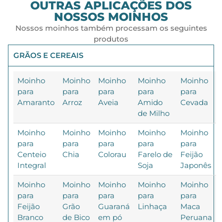
OUTRAS APLICAÇÕES DOS
NOSSOS MOINHOS
Nossos moinhos também processam os seguintes
produtos
GRÃOS E CEREAIS
Moinho
Moinho
Moinho
Moinho
Moinho
para
para
para
para
para
Amaranto
Arroz
Aveia
Amido
Cevada
de Milho
Moinho
Moinho
Moinho
Moinho
Moinho
para
para
para
para
para
Centeio
Chia
Colorau
Farelo de
Feijão
Integral
Soja
Japonês
Moinho
Moinho
Moinho
Moinho
Moinho
para
para
para
para
para
Feijão
Grão
Guaraná
Linhaça
Maca
Branco
de Bico
em pó
Peruana