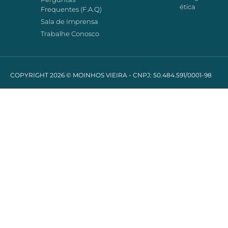
ética
Frequentes (F.A.Q)
Sala de Imprensa
Trabalhe Conosco
COPYRIGHT 2026 © MOINHOS VIEIRA - CNPJ: 50.484.591/0001-98