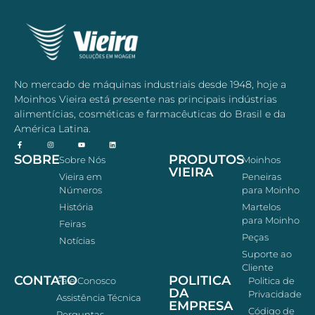
No mercado de máquinas industriais desde 1948, hoje a
Moinhos Vieira está presente nas principais indústrias
alimentícias, cosméticas e farmacêuticas do Brasil e da
América Latina.
SOBRE
PRODUTOS
Sobre Nós
Moinhos
VIEIRA
Vieira em
Peneiras
Números
para Moinho
História
Martelos
para Moinho
Feiras
Peças
Notícias
Suporte ao
Cliente
CONTATO
POLITICA
Fale Conosco
Politica de
DA
Privacidade
Assistência Técnica
EMPRESA
Código de
Perguntas